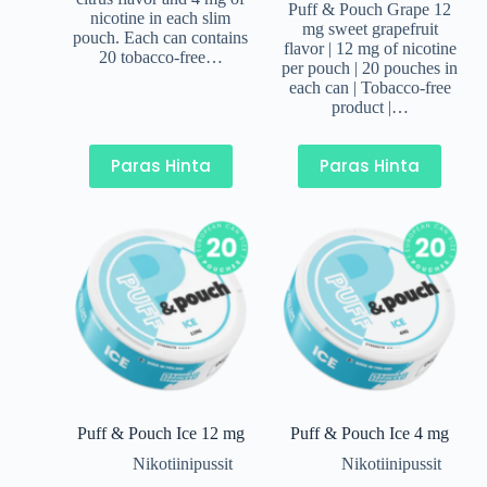
Puff & Pouch Grape 12
nicotine in each slim
mg sweet grapefruit
pouch. Each can contains
flavor | 12 mg of nicotine
20 tobacco-free…
per pouch | 20 pouches in
each can | Tobacco-free
product |…
Paras Hinta
Paras Hinta
Puff & Pouch Ice 12 mg
Puff & Pouch Ice 4 mg
Nikotiinipussit
Nikotiinipussit