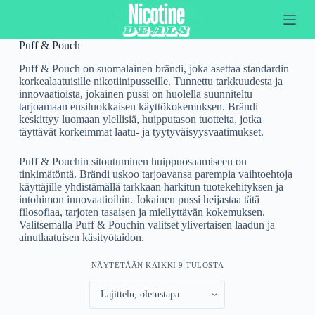
S
k
i
Puff & Pouch
p
t
Puff & Pouch on suomalainen brändi, joka asettaa standardin
o
korkealaatuisille nikotiinipusseille. Tunnettu tarkkuudesta ja
c
innovaatioista, jokainen pussi on huolella suunniteltu
o
tarjoamaan ensiluokkaisen käyttökokemuksen. Brändi
n
keskittyy luomaan ylellisiä, huipputason tuotteita, jotka
t
täyttävät korkeimmat laatu- ja tyytyväisyysvaatimukset.
e
n
Puff & Pouchin sitoutuminen huippuosaamiseen on
t
tinkimätöntä. Brändi uskoo tarjoavansa parempia vaihtoehtoja
käyttäjille yhdistämällä tarkkaan harkitun tuotekehityksen ja
intohimon innovaatioihin. Jokainen pussi heijastaa tätä
filosofiaa, tarjoten tasaisen ja miellyttävän kokemuksen.
Valitsemalla Puff & Pouchin valitset ylivertaisen laadun ja
ainutlaatuisen käsityötaidon.
NÄYTETÄÄN KAIKKI 9 TULOSTA