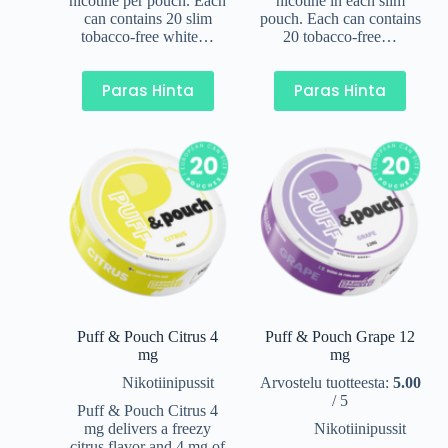
nicotine per pouch. Each
nicotine in each slim
can contains 20 slim
pouch. Each can contains
tobacco-free white…
20 tobacco-free…
Paras Hinta
Paras Hinta
Puff & Pouch Citrus 4
Puff & Pouch Grape 12
mg
mg
Nikotiinipussit
Arvostelu tuotteesta:
5.00
/ 5
Puff & Pouch Citrus 4
mg delivers a freezy
Nikotiinipussit
citrus flavor and 4 mg of