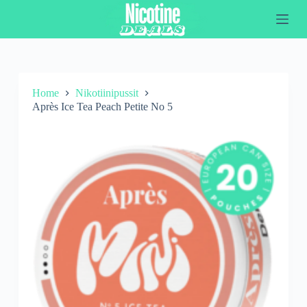
S
k
i
p
t
o
c
Home
Nikotiinipussit
o
Après Ice Tea Peach Petite No 5
n
t
e
n
t