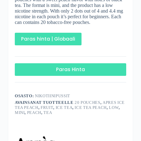
tea. The format is mini, and the product has a low
nicotine strength. With only 2 dots out of 4 and 4.4 mg
nicotine in each pouch it’s perfect for beginners. Each
can contains 20 tobacco-free pouches.
Paras hinta | Globaali
Paras Hinta
OSASTO:
NIKOTIINIPUSSIT
AVAINSANAT TUOTTEELLE
20 POUCHES
,
APRES ICE
TEA PEACH
,
FRUIT
,
ICE TEA
,
ICE TEA PEACH
,
LOW
,
MINI
,
PEACH
,
TEA