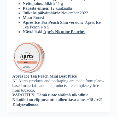
Nettopaino/tölkki:
11 g
Parasta ennen:
12 kuukautta
Julkaisupäivämäärä:
November 2022
Maa:
Ruotsi
Après Ice Tea Peach Slim version:
Après Ice
Tea Peach No 5
Näytä lisää
Après Nicotine Pouches
Après
Ice Tea Peach Mini
Best Price
All Aprés products and packaging are made from plant-
based materials, and the products are completely free
from tobacco.
VAROITUS: Tämä tuote sisältää nikotiinia.
Nikotiini on riippuvuutta aiheuttava aine. +18 / +21
Yhdysvalloissa.