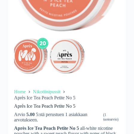
Home
Nikotiinipussit
Après Ice Tea Peach Petite No 5
Après Ice Tea Peach Petite No 5
Arvio
5.00
5:stä perustuen
1
asiakkaan
(
1
arvotukseen.
tuotearvio)
Après Ice Tea Peach Petite No 5
all-white nicotine
pouches with a sweet peach flavor with notes of black