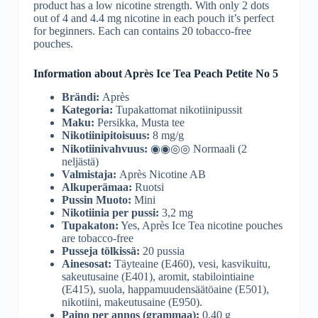
product has a low nicotine strength. With only 2 dots
out of 4 and 4.4 mg nicotine in each pouch it’s perfect
for beginners. Each can contains 20 tobacco-free
pouches.
Information about Après Ice Tea Peach Petite No 5
Brändi:
Après
Kategoria:
Tupakattomat nikotiinipussit
Maku:
Persikka, Musta tee
Nikotiinipitoisuus:
8 mg/g
Nikotiinivahvuus:
◉◉◎◎ Normaali (2
neljästä)
Valmistaja:
Après Nicotine AB
Alkuperämaa:
Ruotsi
Pussin Muoto:
Mini
Nikotiinia per pussi:
3,2 mg
Tupakaton:
Yes, Après Ice Tea nicotine pouches
are tobacco-free
Pusseja tölkissä:
20 pussia
Ainesosat:
Täyteaine (E460), vesi, kasvikuitu,
sakeutusaine (E401), aromit, stabilointiaine
(E415), suola, happamuudensäätöaine (E501),
nikotiini, makeutusaine (E950).
Paino per annos (grammaa):
0,40 g