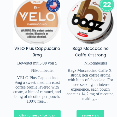
VELO Plus Cappuccino
Bagz Moccaccino
9mg
Caffe X-strong
Bewertet mit
5.00
von 5
Nikotinbeutel
Nikotinbeutel
Bagz Moccaccino Caffe X-
strong rich coffee aroma
VELO Plus Cappuccino
with hints of chocolate. For
9mg a sweet, medium-roast
those seeking an intense
coffee profile layered with
experience, each pouch
cream, a hint of caramel, and
contains 14,2 mg of nicotine,
9 mg of nicotine per pouch.
making…
100% free…
Click for Best Price | USA
Bester Preis