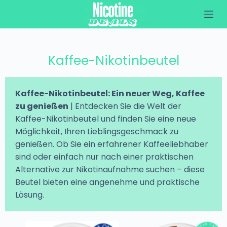
Z
u
m
I
n
h
Kaffee-Nikotinbeutel
a
l
t
s
Kaffee-Nikotinbeutel: Ein neuer Weg, Kaffee
p
zu genießen
| Entdecken Sie die Welt der
r
Kaffee-Nikotinbeutel und finden Sie eine neue
i
n
Möglichkeit, Ihren Lieblingsgeschmack zu
g
genießen. Ob Sie ein erfahrener Kaffeeliebhaber
e
n
sind oder einfach nur nach einer praktischen
Alternative zur Nikotinaufnahme suchen – diese
Beutel bieten eine angenehme und praktische
Lösung.