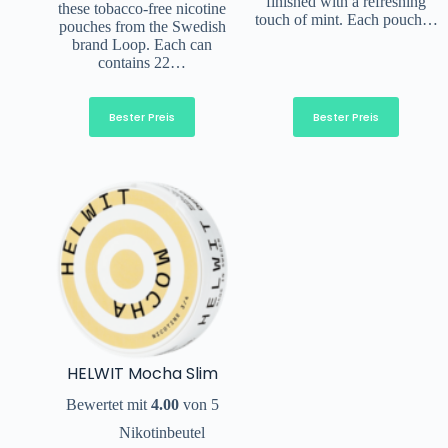
finished with a refreshing
these tobacco-free nicotine
touch of mint. Each pouch…
pouches from the Swedish
brand Loop. Each can
contains 22…
Bester Preis
Bester Preis
HELWIT Mocha Slim
Bewertet mit
4.00
von 5
Nikotinbeutel