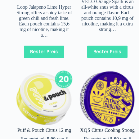
VELO Orange Spark is an
Loop Jalapeno Lime Hyper
all-white snus with a citrus
Strong offers a spicy taste of
and orange flavor. Each
green chili and fresh lime.
pouch contains 10,9 mg of
Each pouch contains 15,6
nicotine, making it a extra
mg of nicotine, making it
strong…
a…
Bester Preis
Bester Preis
Puff & Pouch Citrus 12 mg
XQS Citrus Cooling Strong
Bewertet mit
5.00
von 5
Bewertet mit
5.00
von 5