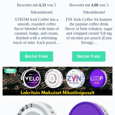
Bewertet mit
4.33
von 5
Bewertet mit
4.00
von 5
Nikotinbeutel
Nikotinbeutel
STRÖM Iced Coffee has a
FIX Irish Coffee S4 features
smooth, rounded coffee
the popular coffee drink
flavor blended with hints of
flavor of Irish whiskey, sugar
caramel, fudge, and cream,
and whipped cream! 9,8 mg
finished with a refreshing
of nicotine per pouch (Extra
touch of mint. Each pouch…
Strong)…
Bester Preis
Bester Preis