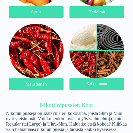
Sitrus
Hedelmä
Mausteinen
Kaikki maut
Nikotiinipussien Koot
Nikotiinipusseja on saatavilla eri kokoisina, joista Slim ja Mini
ovat yleisimmät. Voit kuitenkin löytää myös vaihtoehtoja, kuten
Regular
(tai Large) ja Ultra-Slim. Haluatko etsiä kokoa? Klikkaa
vain haluamaasi nikotiinipussia ja tarkista kaikki kyseisessä