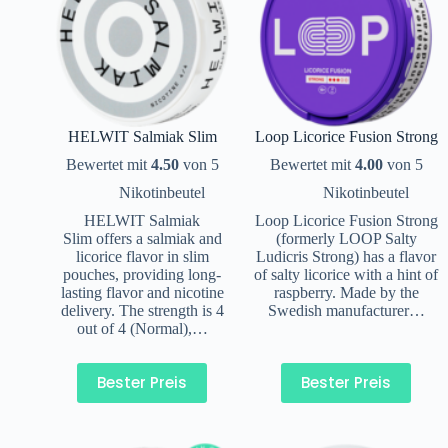
HELWIT Salmiak Slim
Loop Licorice Fusion Strong
Bewertet mit
4.50
von 5
Bewertet mit
4.00
von 5
Nikotinbeutel
Nikotinbeutel
HELWIT Salmiak
Loop Licorice Fusion Strong
Slim offers a salmiak and
(formerly LOOP Salty
licorice flavor in slim
Ludicris Strong) has a flavor
pouches, providing long-
of salty licorice with a hint of
lasting flavor and nicotine
raspberry. Made by the
delivery. The strength is 4
Swedish manufacturer…
out of 4 (Normal),…
Bester Preis
Bester Preis