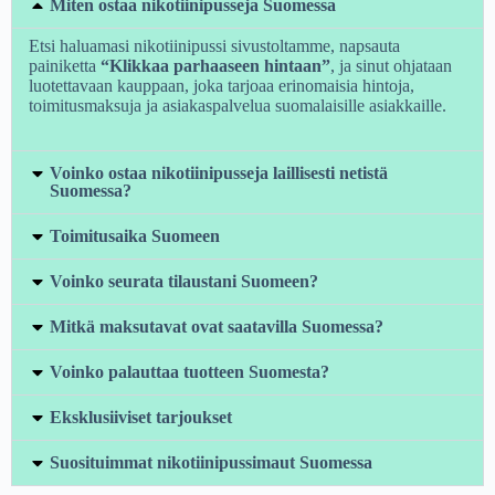
Miten ostaa nikotiinipusseja Suomessa
Etsi haluamasi nikotiinipussi sivustoltamme, napsauta
painiketta
“Klikkaa parhaaseen hintaan”
, ja sinut ohjataan
luotettavaan kauppaan, joka tarjoaa erinomaisia hintoja,
toimitusmaksuja ja asiakaspalvelua suomalaisille asiakkaille.
Voinko ostaa nikotiinipusseja laillisesti netistä
Suomessa?
Toimitusaika Suomeen
Voinko seurata tilaustani Suomeen?
Mitkä maksutavat ovat saatavilla Suomessa?
Voinko palauttaa tuotteen Suomesta?
Eksklusiiviset tarjoukset
Suosituimmat nikotiinipussimaut Suomessa