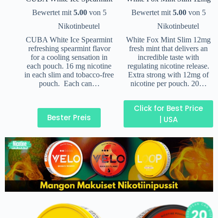
Bewertet mit
5.00
von 5
Bewertet mit
5.00
von 5
Nikotinbeutel
Nikotinbeutel
CUBA White Ice Spearmint
White Fox Mint Slim 12mg
refreshing spearmint flavor
fresh mint that delivers an
for a cooling sensation in
incredible taste with
each pouch. 16 mg nicotine
regulating nicotine release.
in each slim and tobacco-free
Extra strong with 12mg of
pouch. Each can…
nicotine per pouch. 20…
Click for Best Price
Bester Preis
| USA