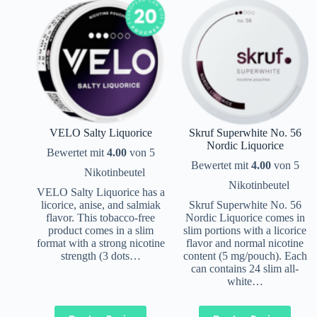
VELO Salty Liquorice
Skruf Superwhite No. 56
Nordic Liquorice
Bewertet mit
4.00
von 5
Bewertet mit
4.00
von 5
Nikotinbeutel
Nikotinbeutel
VELO Salty Liquorice has a
licorice, anise, and salmiak
Skruf Superwhite No. 56
flavor. This tobacco-free
Nordic Liquorice comes in
product comes in a slim
slim portions with a licorice
format with a strong nicotine
flavor and normal nicotine
strength (3 dots…
content (5 mg/pouch). Each
can contains 24 slim all-
white…