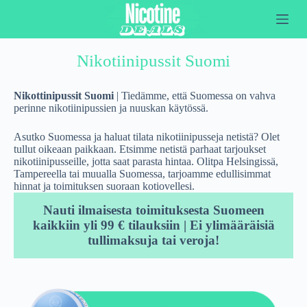
Z
u
m
I
Nikotiinipussit Suomi
n
h
a
Nikottinipussit Suomi
| Tiedämme, että Suomessa on vahva
l
perinne nikotiinipussien ja nuuskan käytössä.
t
s
p
Asutko Suomessa ja haluat tilata nikotiinipusseja netistä? Olet
r
tullut oikeaan paikkaan. Etsimme netistä parhaat tarjoukset
i
nikotiinipusseille, jotta saat parasta hintaa. Olitpa Helsingissä,
n
Tampereella tai muualla Suomessa, tarjoamme edullisimmat
g
hinnat ja toimituksen suoraan kotiovellesi.
e
Nauti ilmaisesta toimituksesta Suomeen
n
kaikkiin yli 99 € tilauksiin | Ei ylimääräisiä
tullimaksuja tai veroja!