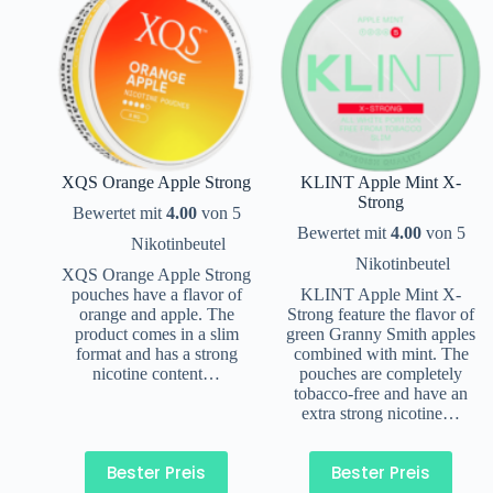
XQS Orange Apple Strong
KLINT Apple Mint X-
Strong
Bewertet mit
4.00
von 5
Bewertet mit
4.00
von 5
Nikotinbeutel
Nikotinbeutel
XQS Orange Apple Strong
pouches have a flavor of
KLINT Apple Mint X-
orange and apple. The
Strong feature the flavor of
product comes in a slim
green Granny Smith apples
format and has a strong
combined with mint. The
nicotine content…
pouches are completely
tobacco-free and have an
extra strong nicotine…
Bester Preis
Bester Preis