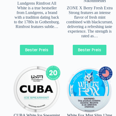
Nikotinbeutel
Lundgrens Rimfrost All
White is a true bestseller
ZONE X Berry Fresh Extra
from Lundgrens, a brand
Strong features an intense
with a tradition dating back
flavor of fresh mint
to the 1780s in Gothenburg.
combined with blackcurrant,
Rimfrost features subtle…
delivering a refreshing taste
experience. The strength is
rated as…
Bester Preis
Bester Preis
CUBA White Ice Spearmint
White Fox Mint Slim 12mg