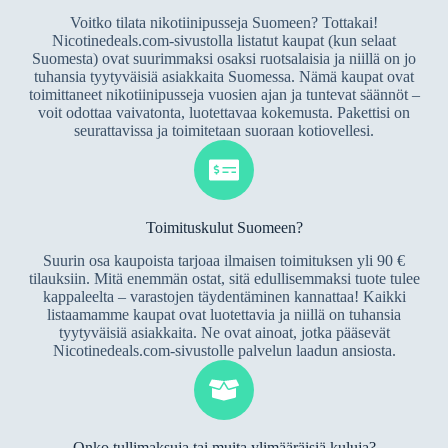
Voitko tilata nikotiinipusseja Suomeen? Tottakai!
Nicotinedeals.com-sivustolla listatut kaupat (kun selaat
Suomesta) ovat suurimmaksi osaksi ruotsalaisia ja niillä on jo
tuhansia tyytyväisiä asiakkaita Suomessa. Nämä kaupat ovat
toimittaneet nikotiinipusseja vuosien ajan ja tuntevat säännöt –
voit odottaa vaivatonta, luotettavaa kokemusta. Pakettisi on
seurattavissa ja toimitetaan suoraan kotiovellesi.
Toimituskulut Suomeen?
Suurin osa kaupoista tarjoaa ilmaisen toimituksen yli 90 €
tilauksiin. Mitä enemmän ostat, sitä edullisemmaksi tuote tulee
kappaleelta – varastojen täydentäminen kannattaa! Kaikki
listaamamme kaupat ovat luotettavia ja niillä on tuhansia
tyytyväisiä asiakkaita. Ne ovat ainoat, jotka pääsevät
Nicotinedeals.com-sivustolle palvelun laadun ansiosta.
Onko tullimaksuja tai muita ylimääräisiä kuluja?