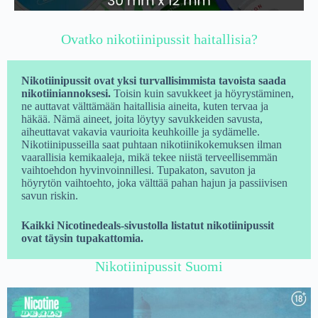
Ovatko nikotiinipussit haitallisia?
Nikotiinipussit ovat yksi turvallisimmista tavoista saada
nikotiiniannoksesi.
Toisin kuin savukkeet ja höyrystäminen,
ne auttavat välttämään haitallisia aineita, kuten tervaa ja
häkää. Nämä aineet, joita löytyy savukkeiden savusta,
aiheuttavat vakavia vaurioita keuhkoille ja sydämelle.
Nikotiinipusseilla saat puhtaan nikotiinikokemuksen ilman
vaarallisia kemikaaleja, mikä tekee niistä terveellisemmän
vaihtoehdon hyvinvoinnillesi. Tupakaton, savuton ja
höyrytön vaihtoehto, joka välttää pahan hajun ja passiivisen
savun riskin.
Kaikki Nicotinedeals-sivustolla listatut nikotiinipussit
ovat täysin tupakattomia.
Nikotiinipussit Suomi