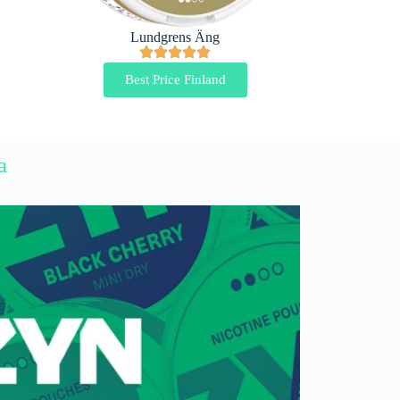
Lundgrens Äng
Best Price Finland
a