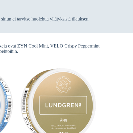
inun ei tarvitse huolehtia yllätyksistä tilauksen
kkeja ovat ZYN Cool Mint, VELO Crispy Peppermint
oehtoihin.