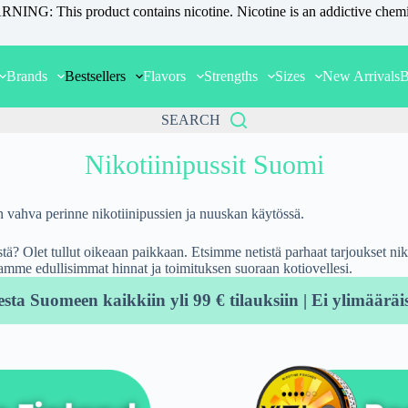
NING: This product contains nicotine. Nicotine is an addictive chemi
Brands
Bestsellers
Flavors
Strengths
Sizes
New Arrivals
B
SEARCH
Nikotiinipussit Suomi
vahva perinne nikotiinipussien ja nuuskan käytössä.
tä? Olet tullut oikeaan paikkaan. Etsimme netistä parhaat tarjoukset nikot
amme edullisimmat hinnat ja toimituksen suoraan kotiovellesi.
esta Suomeen kaikkiin yli 99 € tilauksiin | Ei ylimääräis