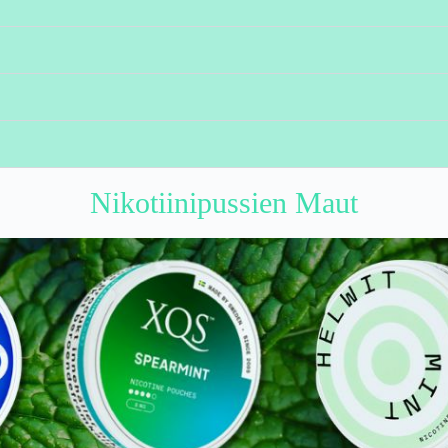
?
Nikotiinipussien Maut