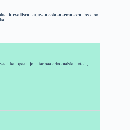
aluat
turvallisen
,
sujuvan ostokokemuksen
, jossa on
lta.
tavaan kauppaan, joka tarjoaa erinomaisia hintoja,