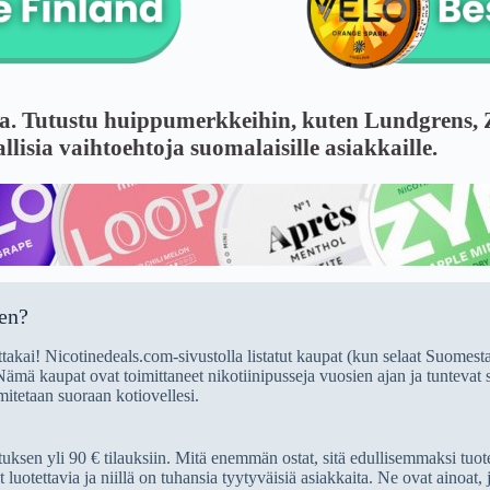
sa. Tutustu huippumerkkeihin, kuten Lundgrens,
vallisia vaihtoehtoja suomalaisille asiakkaille.
en?
takai! Nicotinedeals.com-sivustolla listatut kaupat (kun selaat Suomesta)
ämä kaupat ovat toimittaneet nikotiinipusseja vuosien ajan ja tuntevat s
mitetaan suoraan kotiovellesi.
tuksen yli 90 € tilauksiin. Mitä enemmän ostat, sitä edullisemmaksi tuo
uotettavia ja niillä on tuhansia tyytyväisiä asiakkaita. Ne ovat ainoat,