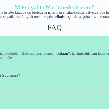
Miksi valita Nicotinedeals.com?
 listattu kauppa on luotettava ja tarjoaa ensiluokkaista palvelua. Jos h
keassa paikassa. Löydät meiltä myös
erikoistarjouksia
, joita et saa muua
FAQ
ta painiketta
“Klikkaa parhaaseen hintaan”
, ja sinut ohjataan luotet
akkaille.
stä Suomessa?