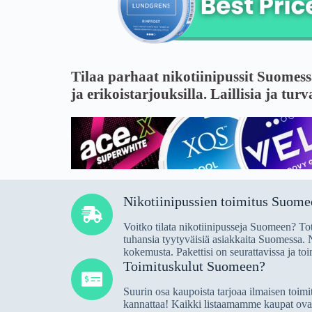
Tilaa parhaat nikotiinipussit Suomes
ja erikoistarjouksilla. Laillisia ja tur
Nikotiinipussien toimitus Suome
Voitko tilata nikotiinipusseja Suomeen? Tot
tuhansia tyytyväisiä asiakkaita Suomessa. N
kokemusta. Pakettisi on seurattavissa ja toi
Toimituskulut Suomeen?
Suurin osa kaupoista tarjoaa ilmaisen toimi
kannattaa! Kaikki listaamamme kaupat ovat l