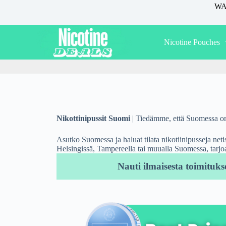
WAR
S
k
i
p
Nicotine Pouches
t
o
c
o
n
t
e
n
t
Nikottinipussit Suomi
| Tiedämme, että Suomessa on 
Asutko Suomessa ja haluat tilata nikotiinipusseja netis
Helsingissä, Tampereella tai muualla Suomessa, tarjo
Nauti ilmaisesta toimituks