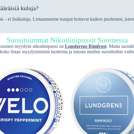
ääräisiä kuluja?
ä – ei lisäkuluja. Listaamamme kaupat hoitavat kaiken puolestasi, joten s
Suosituimmat Nikotiinipussit Suomessa
 Suomen myydyin nikotiinipussi on
Lundgrens Rimfrost
. Muita suosi
oko listan myydyimmistä tuotteista ja tutustu muihin suosittuihin vaiht