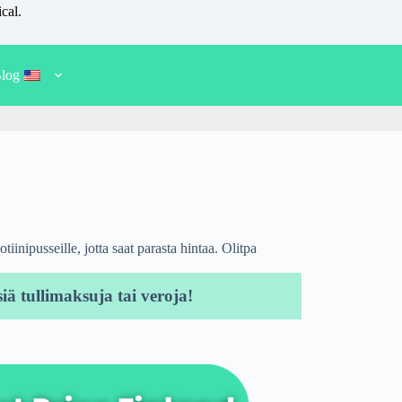
cal.
log
iinipusseille, jotta saat parasta hintaa. Olitpa
iä tullimaksuja tai veroja!