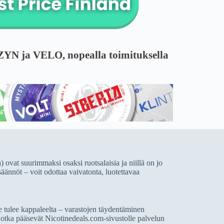
 ZYN ja VELO, nopealla toimituksella
 ovat suurimmaksi osaksi ruotsalaisia ja niillä on jo
äännöt – voit odottaa vaivatonta, luotettavaa
te tulee kappaleelta – varastojen täydentäminen
 jotka pääsevät Nicotinedeals.com-sivustolle palvelun