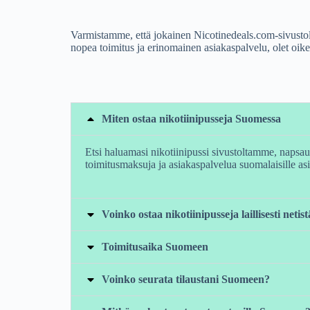
Varmistamme, että jokainen Nicotinedeals.com-sivustolla
nopea toimitus ja erinomainen asiakaspalvelu, olet oi
Miten ostaa nikotiinipusseja Suomessa
Etsi haluamasi nikotiinipussi sivustoltamme, napsau
toimitusmaksuja ja asiakaspalvelua suomalaisille asi
Voinko ostaa nikotiinipusseja laillisesti neti
Toimitusaika Suomeen
Voinko seurata tilaustani Suomeen?