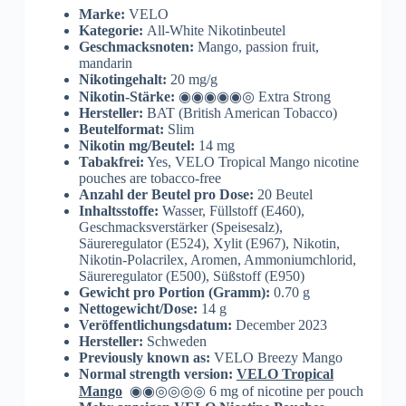
Marke:
VELO
Kategorie:
All-White Nikotinbeutel
Geschmacksnoten:
Mango, passion fruit,
mandarin
Nikotingehalt:
20 mg/g
Nikotin-Stärke:
◉◉◉◉◉◎ Extra Strong
Hersteller:
BAT (British American Tobacco)
Beutelformat:
Slim
Nikotin mg/Beutel:
14 mg
Tabakfrei:
Yes, VELO Tropical Mango nicotine
pouches are tobacco-free
Anzahl der Beutel pro Dose:
20 Beutel
Inhaltsstoffe:
Wasser, Füllstoff (E460),
Geschmacksverstärker (Speisesalz),
Säureregulator (E524), Xylit (E967), Nikotin,
Nikotin-Polacrilex, Aromen, Ammoniumchlorid,
Säureregulator (E500), Süßstoff (E950)
Gewicht pro Portion (Gramm):
0.70 g
Nettogewicht/Dose:
14 g
Veröffentlichungsdatum:
December 2023
Hersteller:
Schweden
Previously known as:
VELO Breezy Mango
Normal strength version:
VELO Tropical
Mango
◉◉◎◎◎◎ 6 mg of nicotine per pouch